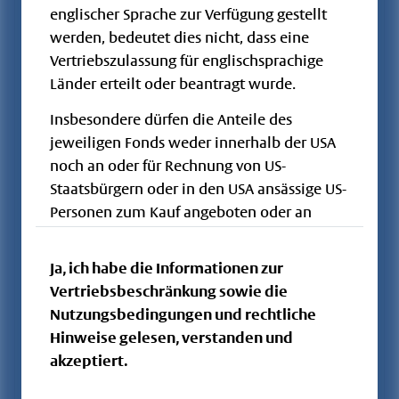
Flossbach von
englischer Sprache zur Verfügung gestellt
Storch ONE -
werden, bedeutet dies nicht, dass eine
LU2935886940
OGAW / FCP
EUR
Vermögen I -
Vertriebszulassung für englischsprachige
VV
Länder erteilt oder beantragt wurde.
Flossbach von
Insbesondere dürfen die Anteile des
Storch ONE -
LU2279688696
OGAW / FCP
EUR
jeweiligen Fonds weder innerhalb der USA
Vermögen II -
noch an oder für Rechnung von US-
VR
Staatsbürgern oder in den USA ansässige US-
Flossbach von
Personen zum Kauf angeboten oder an
Storch ONE -
diese verkauft werden. Die hier
LU2040452836
OGAW / FCP
EUR
Vermögen II -
veröffentlichten Dokumente und die darin
Ja, ich habe die Informationen zur
VI
enthaltenen Informationen dürfen nicht in
Vertriebsbeschränkung sowie die
Flossbach von
den USA oder in anderen Ländern, in denen
Nutzungsbedingungen und rechtliche
Storch ONE -
keine Vertriebszulassung besteht, verbreitet
LU2577042547
OGAW / FCP
EUR
Hinweise gelesen, verstanden und
Vermögen II -
werden.
akzeptiert.
VII
Flossbach von