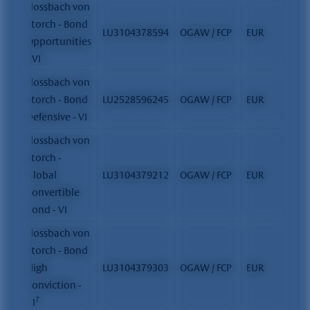
Flossbach von
Storch - Bond
LU3104378594
OGAW / FCP
EUR
Opportunities
- VI
Flossbach von
Storch - Bond
LU2528596245
OGAW / FCP
EUR
Defensive - VI
Flossbach von
Storch -
Global
LU3104379212
OGAW / FCP
EUR
Convertible
Bond - VI
Flossbach von
Storch - Bond
High
LU3104379303
OGAW / FCP
EUR
Conviction -
7
VI