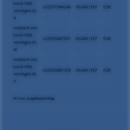
Storch ONE -
LU2577044246
OGAW / FCP
EUR
Vermögen III -
VII
Flossbach von
Storch ONE -
LU2935887591
OGAW / FCP
EUR
Vermögen III -
VIII
Flossbach von
Storch ONE -
LU2935887328
OGAW / FCP
EUR
Vermögen III -
VV
* inkl. max. Ausgabeaufschlag