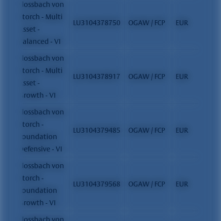
Flossbach von
Storch - Multi
LU3104378750
OGAW / FCP
EUR
Asset -
Balanced - VI
Flossbach von
Storch - Multi
LU3104378917
OGAW / FCP
EUR
Asset -
Growth - VI
Flossbach von
Storch -
LU3104379485
OGAW / FCP
EUR
Foundation
Defensive - VI
Flossbach von
Storch -
LU3104379568
OGAW / FCP
EUR
Foundation
Growth - VI
Flossbach von