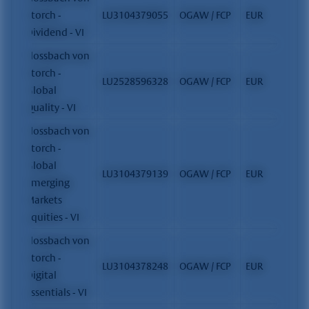
Storch -
LU3104379055
OGAW / FCP
EUR
Dividend - VI
Flossbach von
Storch -
LU2528596328
OGAW / FCP
EUR
Global
Quality - VI
Flossbach von
Storch -
Global
LU3104379139
OGAW / FCP
EUR
Emerging
Markets
Equities - VI
Flossbach von
Storch -
LU3104378248
OGAW / FCP
EUR
Digital
Essentials - VI