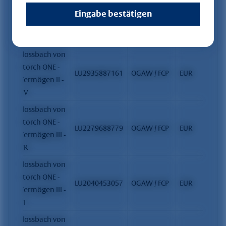
Storch ONE -
Eingabe bestätigen
LU2935887245
OGAW / FCP
EUR
Vermögen II -
VIII
Flossbach von
Storch ONE -
LU2935887161
OGAW / FCP
EUR
Vermögen II -
VV
Flossbach von
Storch ONE -
LU2279688779
OGAW / FCP
EUR
Vermögen III -
VR
Flossbach von
Storch ONE -
LU2040453057
OGAW / FCP
EUR
Vermögen III -
VI
Flossbach von