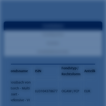
Fondsdaten
Fondspreise
Kosten
Fondsdokumente
Fondstyp /
Fondsname
ISIN
Anteilklasse
Rechtsform
Flossbach von
Storch - Multi
LU3104378677
OGAW / FCP
EUR
Asset -
Defensive - VI