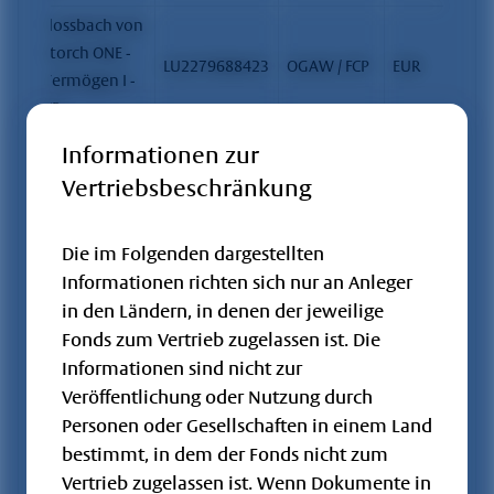
Flossbach von
Storch ONE -
LU2279688423
OGAW / FCP
EUR
Vermögen I -
VR
Flossbach von
Informationen zur
Storch ONE -
Vertriebsbeschränkung
LU2040452752
OGAW / FCP
EUR
Vermögen I -
VI
Die im Folgenden dargestellten
Flossbach von
Informationen richten sich nur an Anleger
Storch ONE -
LU2577042380
OGAW / FCP
EUR
in den Ländern, in denen der jeweilige
Vermögen I -
Fonds zum Vertrieb zugelassen ist. Die
VII
Informationen sind nicht zur
Flossbach von
Veröffentlichung oder Nutzung durch
Storch ONE -
Personen oder Gesellschaften in einem Land
LU2935887088
OGAW / FCP
EUR
Vermögen I -
bestimmt, in dem der Fonds nicht zum
VIII
Vertrieb zugelassen ist. Wenn Dokumente in